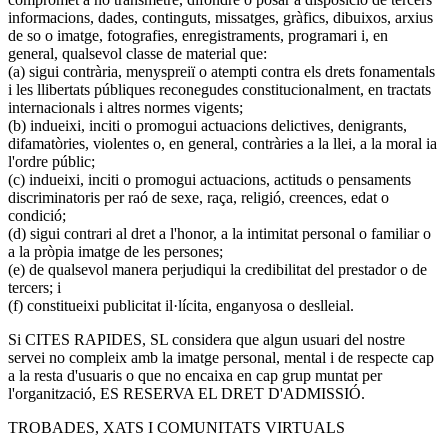
informacions, dades, continguts, missatges, gràfics, dibuixos, arxius
de so o imatge, fotografies, enregistraments, programari i, en
general, qualsevol classe de material que:
(a) sigui contrària, menyspreiï o atempti contra els drets fonamentals
i les llibertats públiques reconegudes constitucionalment, en tractats
internacionals i altres normes vigents;
(b) indueixi, inciti o promogui actuacions delictives, denigrants,
difamatòries, violentes o, en general, contràries a la llei, a la moral ia
l'ordre públic;
(c) indueixi, inciti o promogui actuacions, actituds o pensaments
discriminatoris per raó de sexe, raça, religió, creences, edat o
condició;
(d) sigui contrari al dret a l'honor, a la intimitat personal o familiar o
a la pròpia imatge de les persones;
(e) de qualsevol manera perjudiqui la credibilitat del prestador o de
tercers; i
(f) constitueixi publicitat il·lícita, enganyosa o deslleial.
Si CITES RAPIDES, SL considera que algun usuari del nostre
servei no compleix amb la imatge personal, mental i de respecte cap
a la resta d'usuaris o que no encaixa en cap grup muntat per
l'organització, ES RESERVA EL DRET D'ADMISSIÓ.
TROBADES, XATS I COMUNITATS VIRTUALS