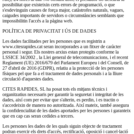
possibilitat que existeixin certs errors de programació, o que
s'esdevinguin causes de força major, catàstrofes naturals, vagues,
caigudes importants de servidors o circumstàncies semblants que
impossibilitin l'accés a la pàgina web.
POLÍTICA DE PRIVACITAT I ÚS DE DADES
Les dades facilitades per les persones que es registrin a
www.citesrapides.cat seran incorporades a un fitxer de caràcter
personal i segur. Els nostres arxius estan protegits conforme la
LSSICE 34/2002 , la Llei general de telecomunicacions, i el recent
Reglament (UE) 2016/679 del Parlament Europeu i del Consell, de
27 d'abril de 2016 (GDPR), relatiu a la protecció de les persones
físiques pel que fa a el tractament de dades personals i a la lliure
circulació d'aquestes dades.
CITES RAPIDES, SL ha posat tots els mitjans tècnics i
organitzatius necessaris per garantir la seguretat i integritat de les
dades, així com per evitar que s'alterin, es perdin, i es tractin o
s'accedeixin de manera no autoritzada. Així mateix, també assegura
la confidencialitat de les dades aportades per les persones i garanteix
que en cap cas seran cedides a tercers.
Les persones les dades de les quals siguin objecte de tractament
podran exercir els drets d'accés, rectificació, oposició i cancel·lació