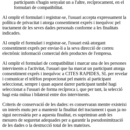
participants s'hagin senyalat un a l'altre, recíprocament, en el
formulari de compatibilitat.
Al omplir el formulari i registrar-se, l'usuari accepta expressament la
política de privacitat i atorga consentiment exprés i inequívoc pel
tractament de les seves dades personals conforme a les finalitats
indicades.
Al omplir el formulari i registrar-se, l'usuari està atorgant
consentiment exprés per enviar-li a la seva direcció de correu
electrònic informació comercial dels productes de l'empresa.
Al omplir el formulari de compatibilitat i marcar una de les persones
intervinents a l'activitat, l'usuari que ha marcat un participant atorga
consentiment exprés i inequívoc a CITES RAPIDES, SL per revelar
i comunicar el telèfon proporcionat pel mateix al participant
seleccionat, sempre i quan aquest darrer participant també hagi
seleccionat a l'usuari de forma recíproca i, que per tant, la selecció
hagi esta mútua i bilateral entre dos intervinents.
Criteris de conservació de les dades: es conservaran mentre existeixi
un interès mutu per a mantenir la finalitat del tractament i quan ja no
sigui necessària per a aquesta finalitat, es suprimiran amb les
mesures de seguretat adequades per a garantir la pseudonimització
de les dades o la destrucció total de les mateixes.