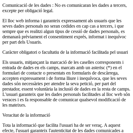
Comunicació de les dades : No es comunicaran les dades a tercers,
excepte per obligació legal.
El lloc web informa i garanteix expressament als usuaris que les
seves dades personals no seran cedides en cap cas a tercers, i que
sempre que es realitzi algun tipus de cessió de dades personals, es
demanarà prèviament el consentiment exprés, informat i inequívoc
per part dels Usuaris.
Caràcter obligatori o facultatiu de la informació facilitada pel usuari
Els usuaris, mitjançant la marcació de les caselles corresponents i
entrada de dades en els camps, marcats amb un asterisc (*) en el
formulari de contacte o presentats en formularis de descàrrega,
accepten expressament i de forma lliure i inequívoca, que les seves
dades són necessàries per atendre la seva petició, per part del
prestador, essent voluntària la inclusió de dades en la resta de camps.
L'usuari garanteix que les dades personals facilitades al lloc web són
veraces i es fa responsable de comunicar qualsevol modificació de
les mateixes.
Veracitat de la informació
Tota la informació que facilita l'usuari ha de ser veraç. A aquest
efecte, l'usuari garanteix l'autenticitat de les dades comunicades a