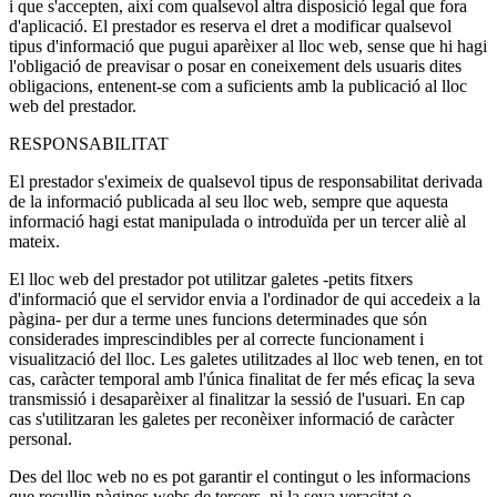
i que s'accepten, així com qualsevol altra disposició legal que fora
d'aplicació. El prestador es reserva el dret a modificar qualsevol
tipus d'informació que pugui aparèixer al lloc web, sense que hi hagi
l'obligació de preavisar o posar en coneixement dels usuaris dites
obligacions, entenent-se com a suficients amb la publicació al lloc
web del prestador.
RESPONSABILITAT
El prestador s'eximeix de qualsevol tipus de responsabilitat derivada
de la informació publicada al seu lloc web, sempre que aquesta
informació hagi estat manipulada o introduïda per un tercer aliè al
mateix.
El lloc web del prestador pot utilitzar galetes -petits fitxers
d'informació que el servidor envia a l'ordinador de qui accedeix a la
pàgina- per dur a terme unes funcions determinades que són
considerades imprescindibles per al correcte funcionament i
visualització del lloc. Les galetes utilitzades al lloc web tenen, en tot
cas, caràcter temporal amb l'única finalitat de fer més eficaç la seva
transmissió i desaparèixer al finalitzar la sessió de l'usuari. En cap
cas s'utilitzaran les galetes per reconèixer informació de caràcter
personal.
Des del lloc web no es pot garantir el contingut o les informacions
que recullin pàgines webs de tercers, ni la seva veracitat o