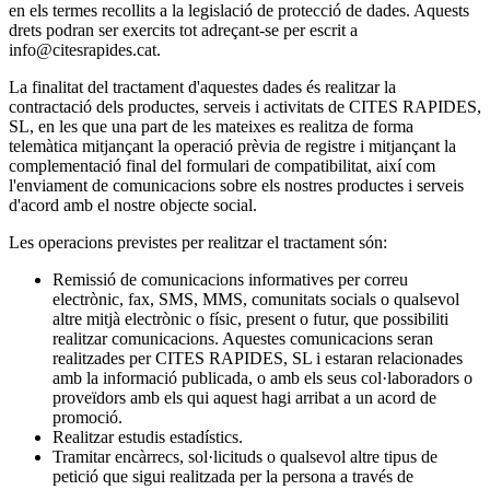
en els termes recollits a la legislació de protecció de dades. Aquests
drets podran ser exercits tot adreçant-se per escrit a
info@citesrapides.cat.
La finalitat del tractament d'aquestes dades és realitzar la
contractació dels productes, serveis i activitats de CITES RAPIDES,
SL, en les que una part de les mateixes es realitza de forma
telemàtica mitjançant la operació prèvia de registre i mitjançant la
complementació final del formulari de compatibilitat, així com
l'enviament de comunicacions sobre els nostres productes i serveis
d'acord amb el nostre objecte social.
Les operacions previstes per realitzar el tractament són:
Remissió de comunicacions informatives per correu
electrònic, fax, SMS, MMS, comunitats socials o qualsevol
altre mitjà electrònic o físic, present o futur, que possibiliti
realitzar comunicacions. Aquestes comunicacions seran
realitzades per CITES RAPIDES, SL i estaran relacionades
amb la informació publicada, o amb els seus col·laboradors o
proveïdors amb els qui aquest hagi arribat a un acord de
promoció.
Realitzar estudis estadístics.
Tramitar encàrrecs, sol·licituds o qualsevol altre tipus de
petició que sigui realitzada per la persona a través de