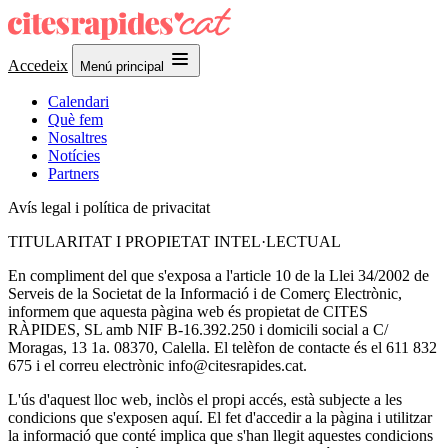
Accedeix
Menú principal
Calendari
Què fem
Nosaltres
Notícies
Partners
Avís legal i política de privacitat
TITULARITAT I PROPIETAT INTEL·LECTUAL
En compliment del que s'exposa a l'article 10 de la Llei 34/2002 de
Serveis de la Societat de la Informació i de Comerç Electrònic,
informem que aquesta pàgina web és propietat de CITES
RÀPIDES, SL amb NIF B-16.392.250 i domicili social a C/
Moragas, 13 1a. 08370, Calella. El telèfon de contacte és el 611 832
675 i el correu electrònic info@citesrapides.cat.
L'ús d'aquest lloc web, inclòs el propi accés, està subjecte a les
condicions que s'exposen aquí. El fet d'accedir a la pàgina i utilitzar
la informació que conté implica que s'han llegit aquestes condicions