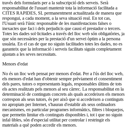
través dels formularis per a la subscripció dels serveis. Serà
responsabilitat de l'usuari mantenir tota la informació facilitada a
CITES RAPIDES, SL permanentment actualitzada de manera que
respongui, a cada moment, a la seva situació real. En tot cas,
l'Usuari serà l'únic responsable de les manifestacions falses o
inexactes que faci i dels perjudicis que causi el prestador o tercers.
Totes les dades sol·licitades a través del lloc web són obligatòries, ja
que són necessàries per la prestació d'un servei òptim a la persona
usuària. En el cas de que no siguin facilitades totes les dades, no es
garanteix que la informació i serveis facilitats siguin completament
ajustats a les seves necessitats.
Menors d'edat
No és un lloc web pensat per menors d'edat. Per a l'ús del lloc web,
els menors d'edat han d'obtenir sempre prèviament el consentiment
dels pares, tutors o representants legals, responsables últims de tots
els actes realitzats pels menors al seu càrrec. La responsabilitat en la
determinació de continguts concrets als quals accedeixen els menors
correspon als seus tutors, és per això que si accedeixen a continguts
no apropiats per Internet, s'hauran d'establir als seus ordinadors
mecanismes, en particular programes informàtics, filtres i bloquejos,
que permetin limitar els continguts disponibles i, tot i que no siguin
infal·libles, són d'especial utilitat per controlar i restringir els
materials a què poden accedir els menors.