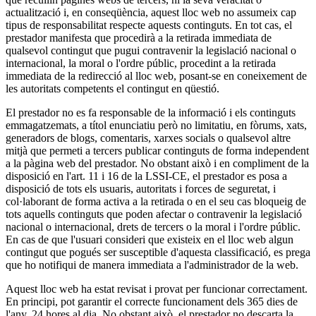
actualització i, en conseqüència, aquest lloc web no assumeix cap
tipus de responsabilitat respecte aquests continguts. En tot cas, el
prestador manifesta que procedirà a la retirada immediata de
qualsevol contingut que pugui contravenir la legislació nacional o
internacional, la moral o l'ordre públic, procedint a la retirada
immediata de la redirecció al lloc web, posant-se en coneixement de
les autoritats competents el contingut en qüestió.
El prestador no es fa responsable de la informació i els continguts
emmagatzemats, a títol enunciatiu però no limitatiu, en fòrums, xats,
generadors de blogs, comentaris, xarxes socials o qualsevol altre
mitjà que permeti a tercers publicar continguts de forma independent
a la pàgina web del prestador. No obstant això i en compliment de la
disposició en l'art. 11 i 16 de la LSSI-CE, el prestador es posa a
disposició de tots els usuaris, autoritats i forces de seguretat, i
col·laborant de forma activa a la retirada o en el seu cas bloqueig de
tots aquells continguts que poden afectar o contravenir la legislació
nacional o internacional, drets de tercers o la moral i l'ordre públic.
En cas de que l'usuari consideri que existeix en el lloc web algun
contingut que pogués ser susceptible d'aquesta classificació, es prega
que ho notifiqui de manera immediata a l'administrador de la web.
Aquest lloc web ha estat revisat i provat per funcionar correctament.
En principi, pot garantir el correcte funcionament dels 365 dies de
l'any, 24 hores al dia. No obstant això, el prestador no descarta la