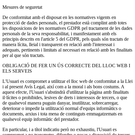
Mesures de seguretat
De conformitat amb el disposat en les normatives vigents en
protecció de dades personals, el prestador està complint amb totes
les disposicions de les normatives GDPR pel tractament de les dades
personals de la seva responsabilitat, i manifestament amb els
principis descrits en l'article 5 del GDPR, pels quals són tractats de
manera lícita, lleial i transparent en relació amb l'interessat i
adequats, pertinents i limitats al necessari en relació amb les finalitats
per al que són tractats.
OBLIGACIÓ DE FER UN ÚS CORRECTE DEL LLOC WEB I
ELS SERVEIS
L'Usuari es compromet a utilitzar el lloc web de conformitat a la Llei
i al present Avís Legal, així com a la moral i als bons costums. A
aquest efecte, l'Usuari s'abstindrà d'utilitzar la pàgina amb finalitats
il·lícites o prohibides, lesives de drets i interessos de tercers, o que
de qualsevol manera puguin danyar, inutilitzar, sobrecarregar,
deteriorar o impedir la utilització normal d'equips informàtics o
documents, arxius i tota mena de continguts emmagatzemats en
qualsevol equip informàtic del prestador.
En particular, i a títol indicatiu però no exhaustiu, l'Usuari es
compromet a no transmetre, difondre o posar a disposició de tercers