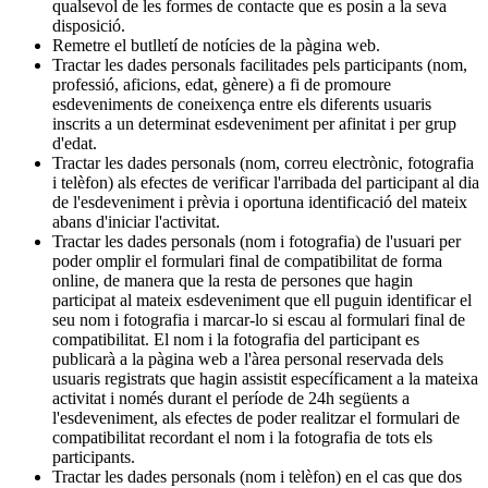
qualsevol de les formes de contacte que es posin a la seva
disposició.
Remetre el butlletí de notícies de la pàgina web.
Tractar les dades personals facilitades pels participants (nom,
professió, aficions, edat, gènere) a fi de promoure
esdeveniments de coneixença entre els diferents usuaris
inscrits a un determinat esdeveniment per afinitat i per grup
d'edat.
Tractar les dades personals (nom, correu electrònic, fotografia
i telèfon) als efectes de verificar l'arribada del participant al dia
de l'esdeveniment i prèvia i oportuna identificació del mateix
abans d'iniciar l'activitat.
Tractar les dades personals (nom i fotografia) de l'usuari per
poder omplir el formulari final de compatibilitat de forma
online, de manera que la resta de persones que hagin
participat al mateix esdeveniment que ell puguin identificar el
seu nom i fotografia i marcar-lo si escau al formulari final de
compatibilitat. El nom i la fotografia del participant es
publicarà a la pàgina web a l'àrea personal reservada dels
usuaris registrats que hagin assistit específicament a la mateixa
activitat i només durant el període de 24h següents a
l'esdeveniment, als efectes de poder realitzar el formulari de
compatibilitat recordant el nom i la fotografia de tots els
participants.
Tractar les dades personals (nom i telèfon) en el cas que dos