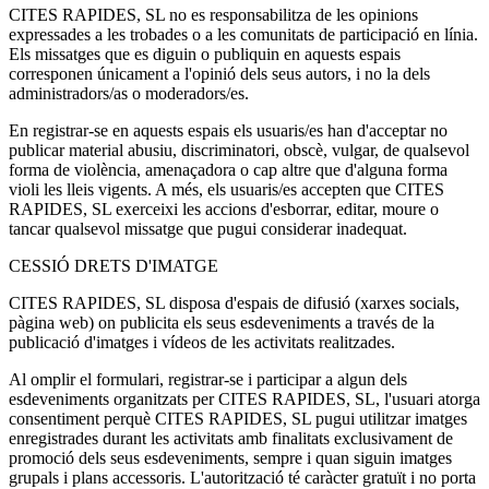
CITES RAPIDES, SL no es responsabilitza de les opinions
expressades a les trobades o a les comunitats de participació en línia.
Els missatges que es diguin o publiquin en aquests espais
corresponen únicament a l'opinió dels seus autors, i no la dels
administradors/as o moderadors/es.
En registrar-se en aquests espais els usuaris/es han d'acceptar no
publicar material abusiu, discriminatori, obscè, vulgar, de qualsevol
forma de violència, amenaçadora o cap altre que d'alguna forma
violi les lleis vigents. A més, els usuaris/es accepten que CITES
RAPIDES, SL exerceixi les accions d'esborrar, editar, moure o
tancar qualsevol missatge que pugui considerar inadequat.
CESSIÓ DRETS D'IMATGE
CITES RAPIDES, SL disposa d'espais de difusió (xarxes socials,
pàgina web) on publicita els seus esdeveniments a través de la
publicació d'imatges i vídeos de les activitats realitzades.
Al omplir el formulari, registrar-se i participar a algun dels
esdeveniments organitzats per CITES RAPIDES, SL, l'usuari atorga
consentiment perquè CITES RAPIDES, SL pugui utilitzar imatges
enregistrades durant les activitats amb finalitats exclusivament de
promoció dels seus esdeveniments, sempre i quan siguin imatges
grupals i plans accessoris. L'autorització té caràcter gratuït i no porta