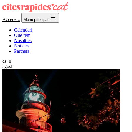
Accedeix
Menú principal
Calendari
Què fem
Nosaltres
Notícies
Partners
ds.
8
agost